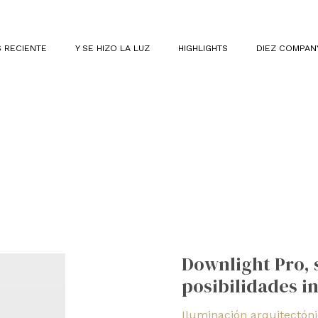
 RECIENTE
Y SE HIZO LA LUZ
HIGHLIGHTS
DIEZ COMPAN
Downlight
Pro,
Downlight Pro, 
solución
posibilidades in
lumínica
de
Iluminación arquitectón