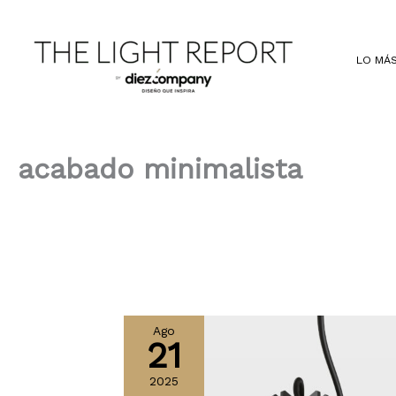
Ir
al
contenido
LO MÁS
acabado minimalista
Ago
21
2025