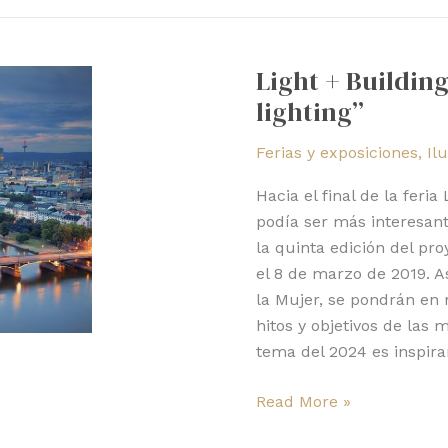
Light
+
Light + Buildin
Building
lighting”
2024:
“Women
Ferias y exposiciones
,
Il
in
lighting”
Hacia el final de la feri
podía ser más interesant
la quinta edición del pr
el 8 de marzo de 2019. As
la Mujer, se pondrán en
hitos y objetivos de las 
tema del 2024 es inspirar
Read More »