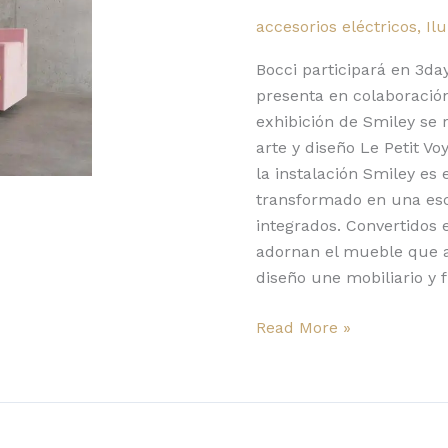
en
accesorios eléctricos
,
Il
3daysofdesign
con
Bocci participará en 3d
Smiley
presenta en colaboración
de
exhibición de Smiley se r
India
arte y diseño Le Petit V
Mahdavi
la instalación Smiley es e
transformado en una esc
integrados. Convertidos 
adornan el mueble que an
diseño une mobiliario y 
Read More »
22
System