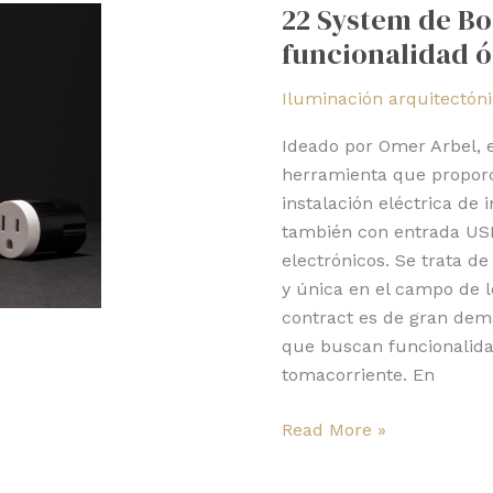
22 System de Boc
de
funcionalidad 
Bocci:
estética
Iluminación arquitectón
y
funcionalidad
Ideado por Omer Arbel, 
óptima
herramienta que proporci
instalación eléctrica de 
también con entrada USB-
electrónicos. Se trata d
y única en el campo de l
contract es de gran dema
que buscan funcionalida
tomacorriente. En
Read More »