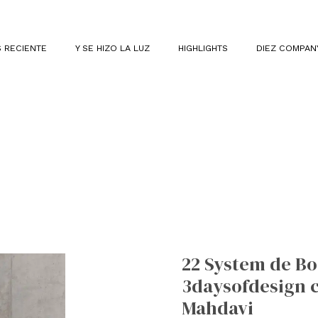
 RECIENTE
Y SE HIZO LA LUZ
HIGHLIGHTS
DIEZ COMPAN
22
System
22 System de Bo
de
3daysofdesign c
Bocci
presente
Mahdavi