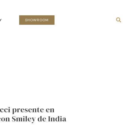
Busca
Y
SHOWROOM
cci presente en
on Smiley de India