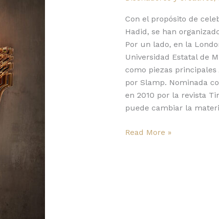
su
72
Con el propósito de cele
aniversario
Hadid, se han organizado
Por un lado, en la London
Universidad Estatal de 
como piezas principales 
por Slamp. Nominada com
en 2010 por la revista 
puede cambiar la materia
Read More »