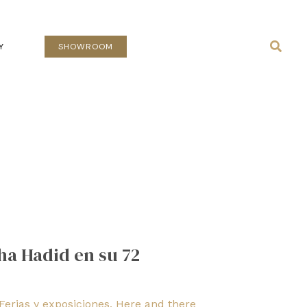
Busca
Y
SHOWROOM
a Hadid en su 72
Ferias y exposiciones
,
Here and there