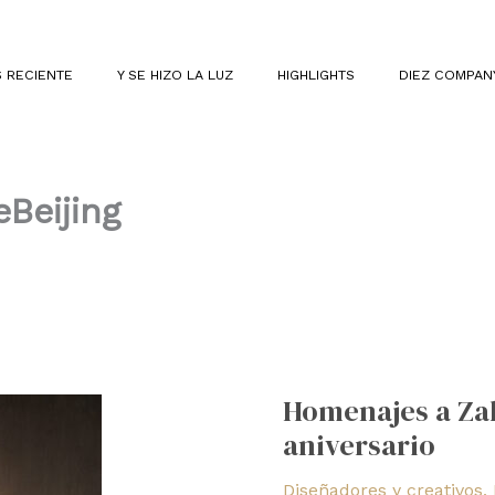
 RECIENTE
Y SE HIZO LA LUZ
HIGHLIGHTS
DIEZ COMPAN
Beijing
Homenajes
a
Homenajes a Zah
Zaha
aniversario
Hadid
en
Diseñadores y creativos
,