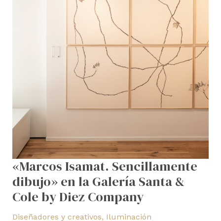
&
Cole
by
Diez
Company
«Marcos Isamat. Sencillamente
dibujo» en la Galería Santa &
Cole by Diez Company
Diseñadores y creativos
,
Iluminación