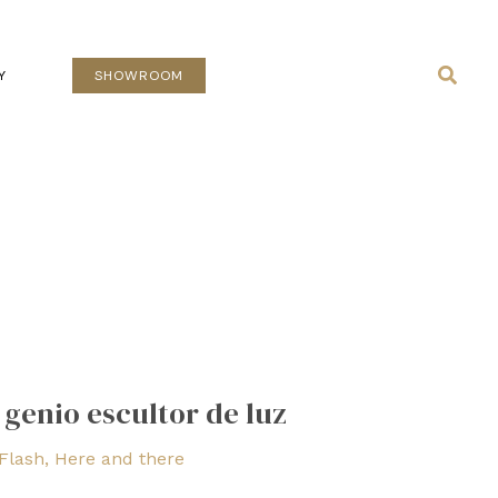
Busca
Y
SHOWROOM
 genio escultor de luz
Flash
,
Here and there