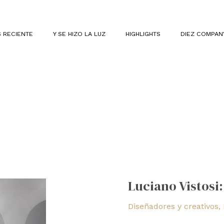
 RECIENTE
Y SE HIZO LA LUZ
HIGHLIGHTS
DIEZ COMPAN
Luciano
Vistosi:
Luciano Vistosi:
genio
escultor
Diseñadores y creativos
,
de