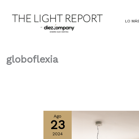
Ir
al
contenido
LO MÁS
globoflexia
Ago
23
2024