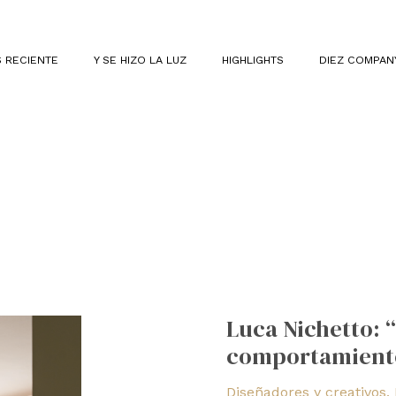
 RECIENTE
Y SE HIZO LA LUZ
HIGHLIGHTS
DIEZ COMPAN
Luca
Nichetto:
Luca Nichetto: 
“La
comportamient
iluminación
cambia
Diseñadores y creativos
,