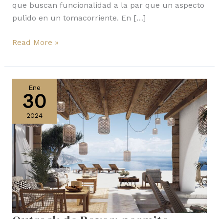
que buscan funcionalidad a la par que un aspecto
pulido en un tomacorriente. En […]
Read More »
Outrack
de
Ene
30
Bover:
permite
2024
instalar
luminarias
en
cualquier
espacio