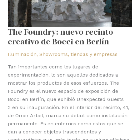
Berlín
The Foundry: nuevo recinto
creativo de Bocci en Berlín
Iluminación
,
Showrooms, tiendas y empresas
Tan importantes como los lugares de
experimentación, lo son aquellos dedicados a
mostrar los productos de esos esfuerzos. The
Foundry es el nuevo espacio de exposición de
Bocci en Berlín, que exhibió Unexpected Guests
2 en su inauguración. En el interior del recinto, 41,
de Omer Arbel, marca su debut como instalación
permanente. Es en entornos como estos que se
dan a conocer objetos trascendentes y
vanguardistas que, más tarde, se vuelven clásicos.