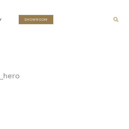
Busca
Y
SHOWROOM
n_hero