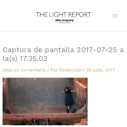
Ir
al
contenido
Captura de pantalla 2017-07-25 a
la(s) 17.35.03
Deja un comentario
/ Por
Redacción
/
25 julio, 2017