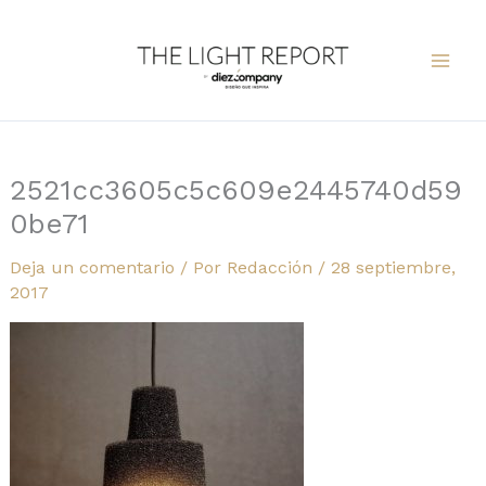
Ir
al
contenido
2521cc3605c5c609e2445740d59
0be71
Deja un comentario
/ Por
Redacción
/
28 septiembre,
2017