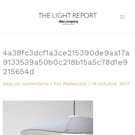
Ir
al
contenido
4a38fc3dcf1a3ce215390de9aa17a
9133539a50b0c218b15a5c78d1e9
215654d
Deja un comentario
/ Por
Redacción
/
16 octubre, 2017