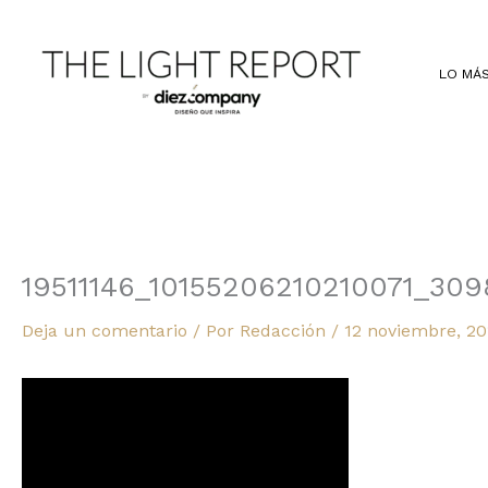
Ir
al
contenido
LO MÁS
19511146_10155206210210071_30
Deja un comentario
/ Por
Redacción
/
12 noviembre, 20