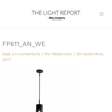
Ir
al
contenido
FP611_AN_WE
Deja un comentario
/ Por
Redacción
/
30 noviembre,
2017