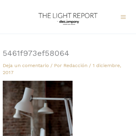
Ir
al
contenido
5461f973ef58064
Deja un comentario
/ Por
Redacción
/
1 diciembre,
2017