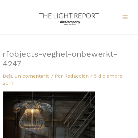
Ir
al
contenido
rfobjects-veghel-onbewerkt-
4247
Deja un comentario
/ Por
Redacción
/
5 diciembre,
2017