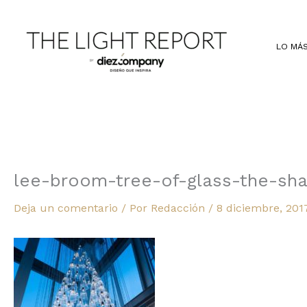
Ir
al
contenido
LO MÁS
lee-broom-tree-of-glass-the-sh
Deja un comentario
/ Por
Redacción
/
8 diciembre, 201