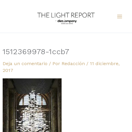
Ir
al
contenido
1512369978-1ccb7
Deja un comentario
/ Por
Redacción
/
11 diciembre,
2017