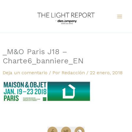
Ir
al
contenido
_M&O Paris J18 –
Charte6_banniere_EN
Deja un comentario
/ Por
Redacción
/
22 enero, 2018
Compartir