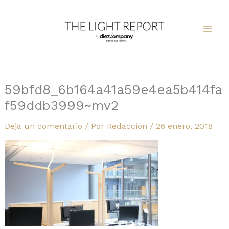
Ir
al
contenido
59bfd8_6b164a41a59e4ea5b414fa
f59ddb3999~mv2
Deja un comentario
/ Por
Redacción
/
26 enero, 2018