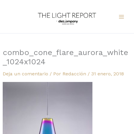
Ir
al
contenido
combo_cone_flare_aurora_white
_1024x1024
Deja un comentario
/ Por
Redacción
/
31 enero, 2018