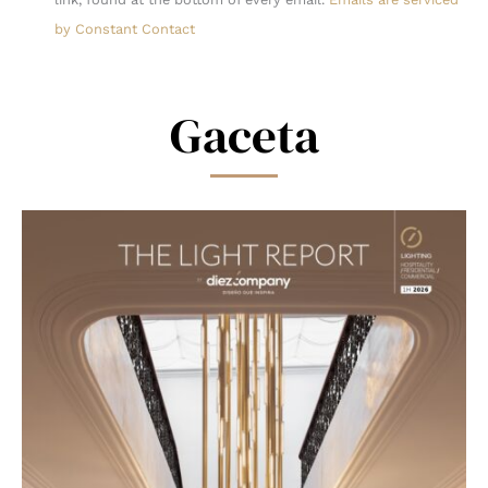
leave
by Constant Contact
this
field
blank.
Gaceta