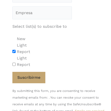
Select list(s) to subscribe to
New
Light
Report
Light
Report
Constant
By submitting this form, you are consenting to receive
Contact
marketing emails from: . You can revoke your consent to
Use.
receive emails at any time by using the SafeUnsubscribe®
Please
link, found at the bottom of every email.
Emails are serviced