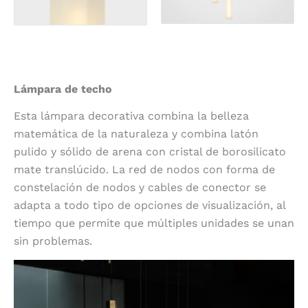
Lámpara de techo
Esta lámpara decorativa combina la belleza
matemática de la naturaleza y combina latón
pulido y sólido de arena con cristal de borosilicato
mate translúcido. La red de nodos con forma de
constelación de nodos y cables de conector se
adapta a todo tipo de opciones de visualización, al
tiempo que permite que múltiples unidades se unan
sin problemas.