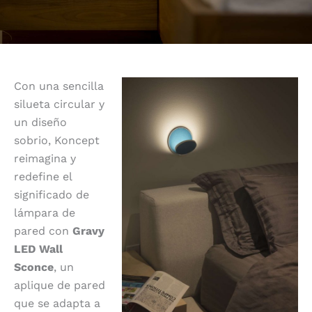
Con una sencilla
silueta circular y
un diseño
sobrio, Koncept
reimagina y
redefine el
significado de
lámpara de
pared con
Gravy
LED Wall
Sconce
, un
aplique de pared
que se adapta a