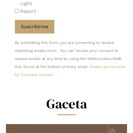
Light
Report
Constant
By submitting this form, you are consenting to receive
Contact
marketing emails from: . You can revoke your consent to
Use.
receive emails at any time by using the SafeUnsubscribe®
Please
link, found at the bottom of every email.
Emails are serviced
leave
by Constant Contact
this
field
blank.
Gaceta