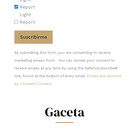
Report
Light
Report
Constant
By submitting this form, you are consenting to receive
Contact
marketing emails from: . You can revoke your consent to
Use.
receive emails at any time by using the SafeUnsubscribe®
Please
link, found at the bottom of every email.
Emails are serviced
leave
by Constant Contact
this
field
blank.
Gaceta