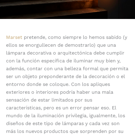
Marset
pretende, como siempre lo hemos sabido (y
ellos se enorgullecen de demostrarlo) que una
lámpara decorativa o arquitectónica debe cumplir
con la función específica de iluminar muy bien y,
además, contar con una belleza formal que permita
ser un objeto preponderante de la decoración o el
entorno donde se coloque. Con los apliques
exteriores o interiores podría haber una mala
sensación de estar limitados por sus
características, pero es un error pensar eso. El
mundo de la iluminación privilegia, igualmente, los
diseños de este tipo de lámparas y cada vez son
más los nuevos productos que sorprenden por su