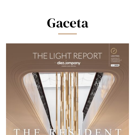
field
blank.
Gaceta