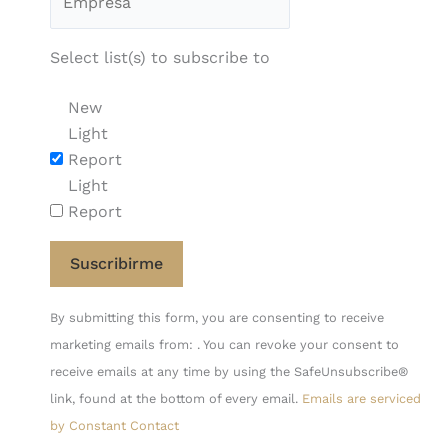
Select list(s) to subscribe to
New
Light
Report
Light
Report
Constant
By submitting this form, you are consenting to receive
Contact
marketing emails from: . You can revoke your consent to
Use.
receive emails at any time by using the SafeUnsubscribe®
Please
link, found at the bottom of every email.
Emails are serviced
leave
by Constant Contact
this