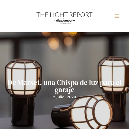
Ir
al
contenido
De Marset, una Chispa de luz para el
garaje
2 julio, 2020