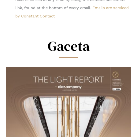
Please
link, found at the bottom of every email.
Emails are serviced
leave
by Constant Contact
this
field
blank.
Gaceta