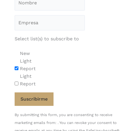
Select list(s) to subscribe to
New
Light
Report
Light
Report
Constant
By submitting this form, you are consenting to receive
Contact
marketing emails from: . You can revoke your consent to
Use.
receive emails at any time by using the SafeUnsubscribe®