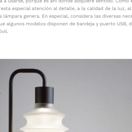
a a usarse, porque es ahí donde adquiere sentido. Como 
esta especial atención al detalle, a la calidad de la luz, al 
a lámpara genera. En especial, considera las diversas nec
que algunos modelos disponen de bandeja y puerto USB, de
vil.
Líneas rectas o silueta redondeada