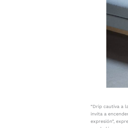
“Drip cautiva a l
invita a encende
expresión”, expr