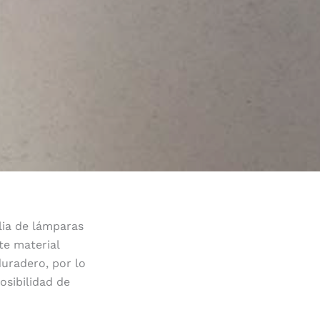
ilia de lámparas
te material
duradero, por lo
osibilidad de