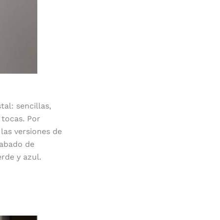
al: sencillas,
 tocas. Por
las versiones de
cabado de
rde y azul.