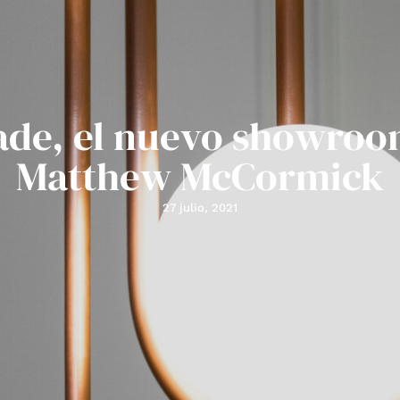
ade, el nuevo showroo
Matthew McCormick
27 julio, 2021