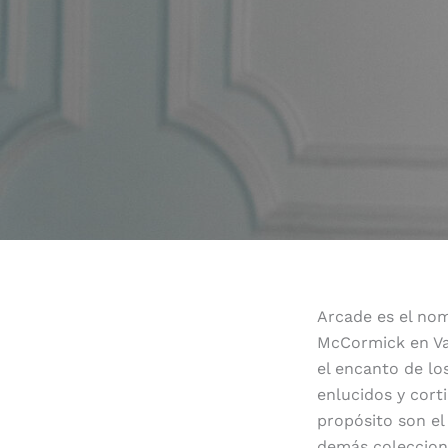
Arcade es el no
McCormick en Va
el encanto de lo
enlucidos y cort
propósito son el
demás coleccion