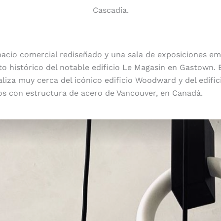
Cascadia.
acio comercial rediseñado y una sala de exposiciones e
to histórico del notable edificio Le Magasin en Gastown. 
aliza muy cerca del icónico edificio Woodward y del edific
os con estructura de acero de Vancouver, en Canadá.
Remodelación completa