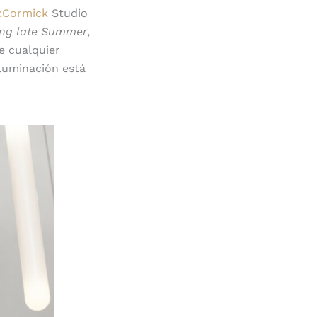
cCormick
Studio
ng late Summer
,
De cualquier
iluminación está