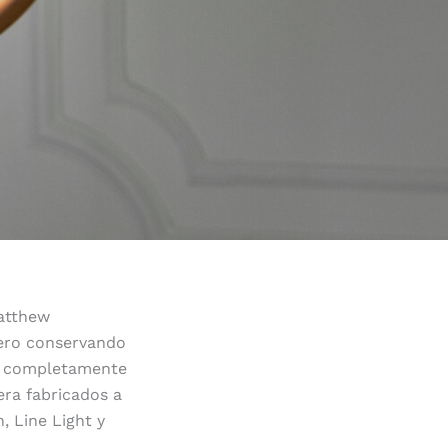
atthew
ero conservando
ros completamente
era fabricados a
, Line Light y