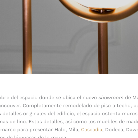
mbre del espacio donde se ubica el nuevo
showroom
de M
ncouver. Completamente remodelado de piso a techo, p
s detalles originales del edificio, el espacio ostenta mu
inas de lino. Estos detalles, así como los muebles de mad
 marco para presentar Halo, Mila,
Cascadia
, Dodeca, Dawn
es de lámparas de la marca.