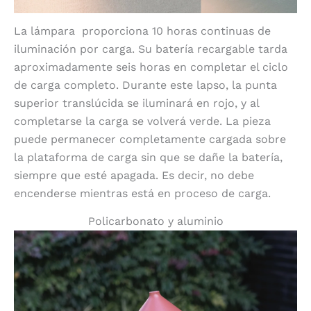
La lámpara
proporciona 10 horas continuas de
iluminación por carga. Su batería recargable tarda
aproximadamente seis horas en completar el ciclo
de carga completo. Durante este lapso, la punta
superior translúcida se iluminará en rojo, y al
completarse la carga se volverá verde. La pieza
puede permanecer completamente cargada sobre
la plataforma de carga sin que se dañe la batería,
siempre que esté apagada. Es decir, no debe
encenderse mientras está en proceso de carga.
Policarbonato y aluminio