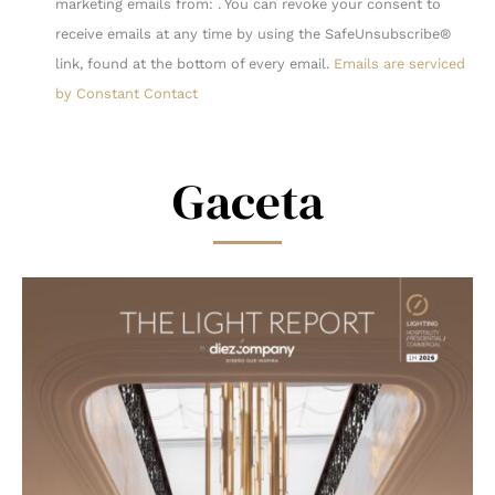
marketing emails from: . You can revoke your consent to
Use.
receive emails at any time by using the SafeUnsubscribe®
Please
link, found at the bottom of every email.
Emails are serviced
leave
by Constant Contact
this
field
blank.
Gaceta