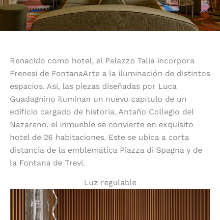
Renacido como hotel, el Palazzo Talia incorpora
Frenesi de FontanaArte a la iluminación de distintos
espacios. Así, las piezas diseñadas por Luca
Guadagnino iluminan un nuevo capítulo de un
edificio cargado de historia. Antaño Collegio del
Nazareno, el inmueble se convierte en exquisito
hotel de 26 habitaciones. Este se ubica a corta
distancia de la emblemática Piazza di Spagna y de
la Fontana de Trevi.
Luz regulable