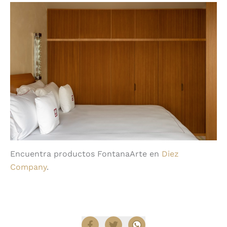
Encuentra productos FontanaArte en
Diez
Company
.
Compartir