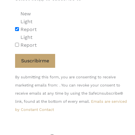
New
Light
Report
Light
Report
Constant
By submitting this form, you are consenting to receive
Contact
marketing emails from: . You can revoke your consent to
Use.
receive emails at any time by using the SafeUnsubscribe®
Please
link, found at the bottom of every email.
Emails are serviced
leave
by Constant Contact
this
field
blank.