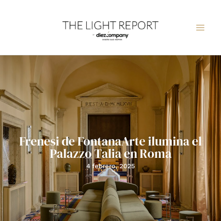
Ir
al
contenido
Frenesi de FontanaArte ilumina el
Palazzo Talia en Roma
4 febrero, 2025