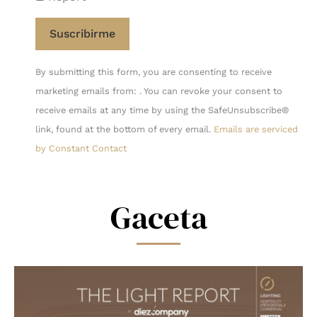
Constant
By submitting this form, you are consenting to receive
Contact
marketing emails from: . You can revoke your consent to
Use.
receive emails at any time by using the SafeUnsubscribe®
Please
link, found at the bottom of every email.
Emails are serviced
leave
by Constant Contact
this
field
blank.
Gaceta