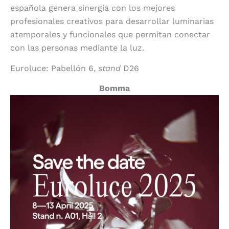
española genera sinergia con los mejores
profesionales creativos para desarrollar luminarias
atemporales y funcionales que permitan conectar
con las personas mediante la luz.
Euroluce: Pabellón 6, s
tand
D26
Bomma