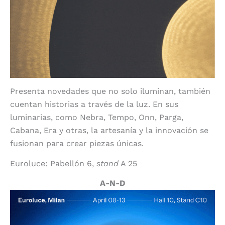
Presenta novedades que no solo iluminan, también
cuentan historias a través de la luz. En sus
luminarias, como Nebra, Tempo, Onn, Parga,
Cabana, Era y otras, la artesanía y la innovación se
fusionan para crear piezas únicas.
Euroluce: Pabellón 6,
stand
A 25
A-N-D