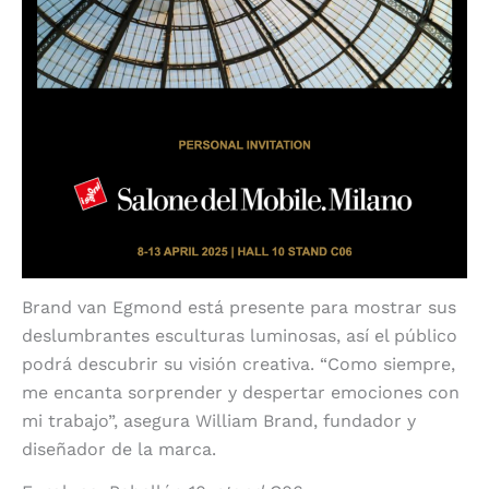
Brand van Egmond está presente para mostrar sus
deslumbrantes esculturas luminosas, así el público
podrá descubrir su visión creativa. “Como siempre,
me encanta sorprender y despertar emociones con
mi trabajo”, asegura William Brand, fundador y
diseñador de la marca.