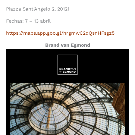
Piazza Sant’Angelo 2, 20121
Fechas: 7 – 13 abril
https://maps.app.goo.gl/hrgmwC2dQsnHFsgz5
Brand van Egmond