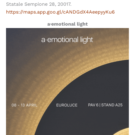
Statale Sempione 28, 20017.
https://maps.app.goo.gl/cANDGdX4AeepyyKu6
a·emotional light