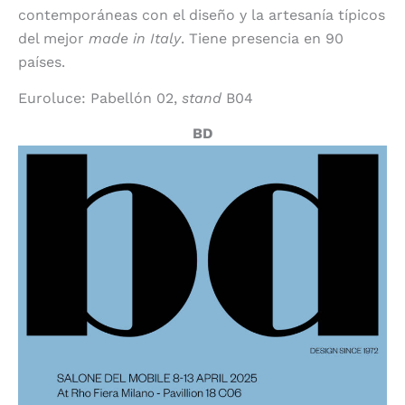
contemporáneas con el diseño y la artesanía típicos
del mejor
made in Italy
. Tiene presencia en 90
países.
Euroluce: Pabellón 02,
stand
B04
BD