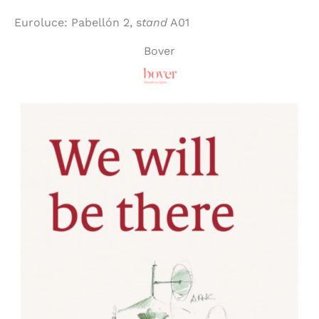
Euroluce: Pabellón 2, s
tand
A01
Bover