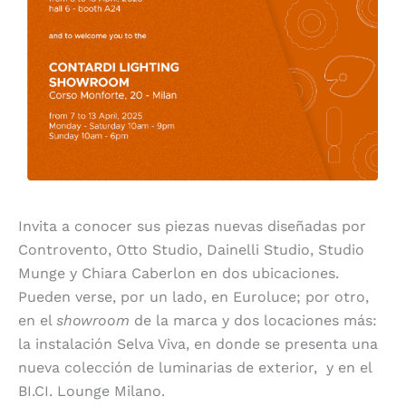
Invita a conocer sus piezas nuevas diseñadas por
Controvento, Otto Studio, Dainelli Studio, Studio
Munge y Chiara Caberlon en dos ubicaciones.
Pueden verse, por un lado, en Euroluce; por otro,
en el
showroom
de la marca y dos locaciones más:
la instalación Selva Viva, en donde se presenta una
nueva colección de luminarias de exterior, y en el
BI.CI. Lounge Milano.