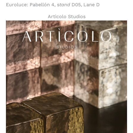
Euroluce: Pabellón 4, s
tand
D05, Lane D
Artìcolo Studios