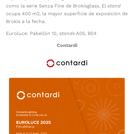
como la serie Senza Fine de Brokisglass. El
stand
ocupa 400 m2, la mayor superficie de exposición de
Brokis a la fecha.
Euroluce: Pabellón 10, s
tands
A05, B04
Contardi