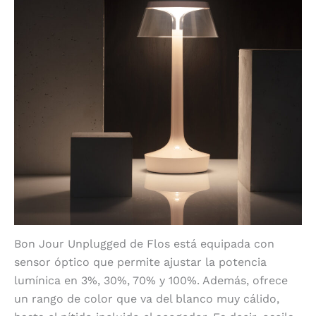
Bon Jour Unplugged de Flos está equipada con
sensor óptico que permite ajustar la potencia
lumínica en 3%, 30%, 70% y 100%. Además, ofrece
un rango de color que va del blanco muy cálido,