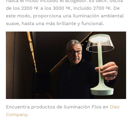
hasta el nítido incluido el acogedor. Es decir, oscila
de los 2200 ºK a los 3000 ºK, incluido 2700 ºK. De
este modo, proporciona una iluminación ambiental
suave, hasta una más brillante y funcional.
Encuentra productos de iluminación Flos en
Diez
Company
.