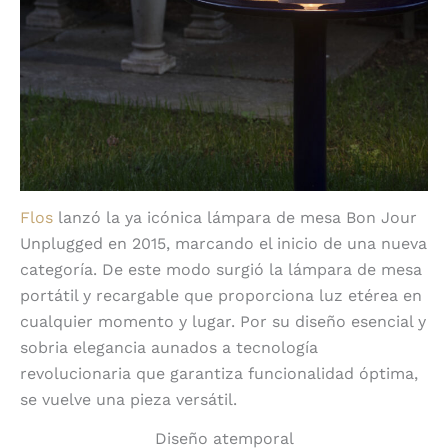
Flos
lanzó la ya icónica lámpara de mesa Bon Jour
Unplugged en 2015, marcando el inicio de una nueva
categoría. De este modo surgió la lámpara de mesa
portátil y recargable que proporciona luz etérea en
cualquier momento y lugar. Por su diseño esencial y
sobria elegancia aunados a tecnología
revolucionaria que garantiza funcionalidad óptima,
se vuelve una pieza versátil.
Diseño atemporal