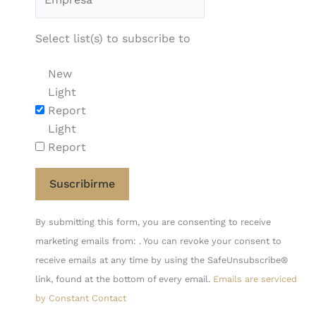
Select list(s) to subscribe to
New
Light
Report
Light
Report
Constant
By submitting this form, you are consenting to receive
Contact
marketing emails from: . You can revoke your consent to
Use.
receive emails at any time by using the SafeUnsubscribe®
Please
link, found at the bottom of every email.
Emails are serviced
leave
by Constant Contact
this