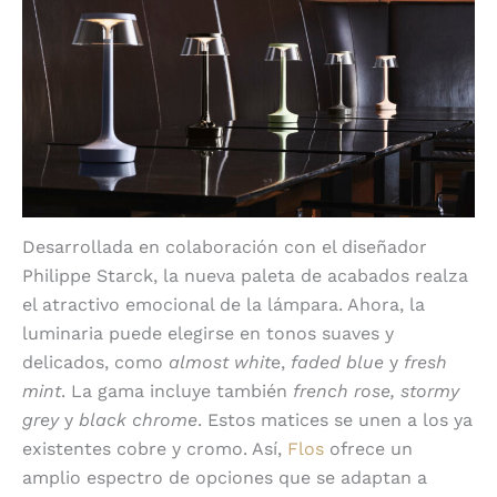
Desarrollada en colaboración con el diseñador
Philippe Starck, la nueva paleta de acabados realza
el atractivo emocional de la lámpara. Ahora, la
luminaria puede elegirse en tonos suaves y
delicados, como
almost whit
e,
faded blue
y
fresh
mint
. La gama incluye también
french rose, stormy
grey
y
black chrome
. Estos matices se unen a los ya
existentes cobre y cromo. Así,
Flos
ofrece un
amplio espectro de opciones que se adaptan a