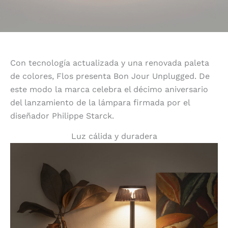
Con tecnología actualizada y una renovada paleta
de colores, Flos presenta Bon Jour Unplugged. De
este modo la marca celebra el décimo aniversario
del lanzamiento de la lámpara firmada por el
diseñador Philippe Starck.
Luz cálida y duradera