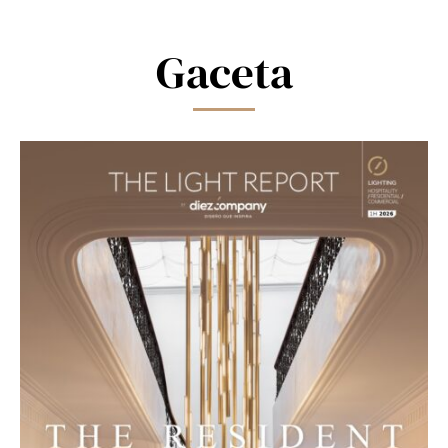
field
blank.
Gaceta