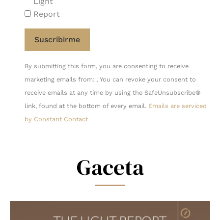
Light
Report
Constant
By submitting this form, you are consenting to receive
Contact
marketing emails from: . You can revoke your consent to
Use.
receive emails at any time by using the SafeUnsubscribe®
Please
link, found at the bottom of every email.
Emails are serviced
leave
by Constant Contact
this
field
blank.
Gaceta