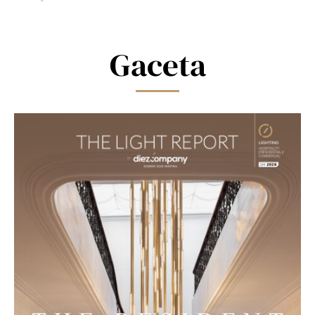
this
field
blank.
Gaceta