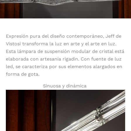
Expresión pura del diseño contemporáneo, Jeff de
Vistosi transforma la luz en arte y el arte en luz.
Esta lámpara de suspensión modular de cristal está
elaborada con artesanía rigadin. Con fuente de luz
led, se caracteriza por sus elementos alargados en
forma de gota.
Sinuosa y dinámica