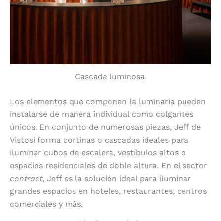
Cascada luminosa.
Los elementos que componen la luminaria pueden
instalarse de manera individual como colgantes
únicos. En conjunto de numerosas piezas, Jeff de
Vistosi forma cortinas o cascadas ideales para
iluminar cubos de escalera, vestíbulos altos o
espacios residenciales de doble altura. En el sector
contract
, Jeff es la solución ideal para iluminar
grandes espacios en hoteles, restaurantes, centros
comerciales y más.