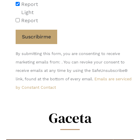
Report
Light
Report
Constant
By submitting this form, you are consenting to receive
Contact
marketing emails from: . You can revoke your consent to
Use.
receive emails at any time by using the SafeUnsubscribe®
Please
link, found at the bottom of every email.
Emails are serviced
leave
by Constant Contact
this
field
blank.
Gaceta