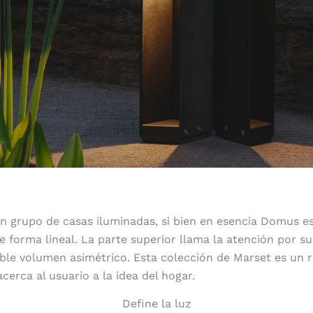
un grupo de casas iluminadas, si bien en esencia Domus e
e forma lineal. La parte superior llama la atención por su 
le volumen asimétrico. Esta colección de Marset es un r
cerca al usuario a la idea del hogar.
Define la luz