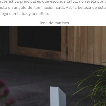
acterística principal es que esconde la luz, no revela por
ta un ángulo de iluminación sutil. Así, la belleza de esta
ega con la luz y la define.
Llena de matices