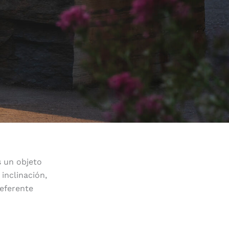
s un objeto
inclinación,
eferente