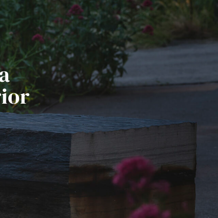
a
ior