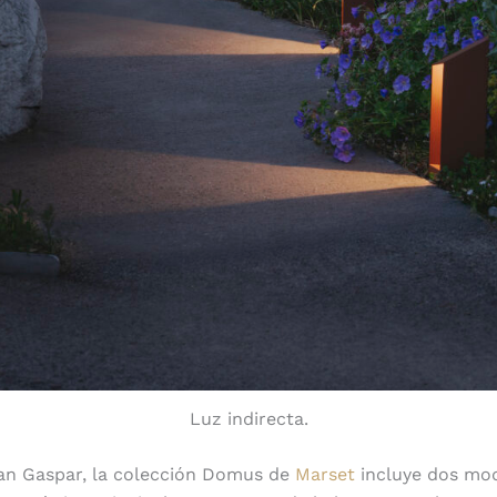
Luz indirecta.
an Gaspar, la colección Domus de
Marset
incluye dos mo