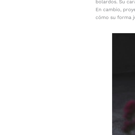
bolardos. Su car
En cambio, proyec
cómo su forma ju