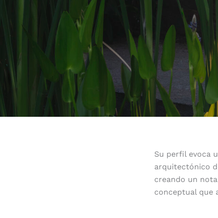
Su perfil evoca 
arquitectónico d
creando un notab
conceptual que a