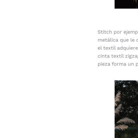
Stitch por ejemp
metálica que le 
el textil adquier
cinta textil zig
pieza forma un p