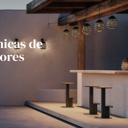
nicas de
iores