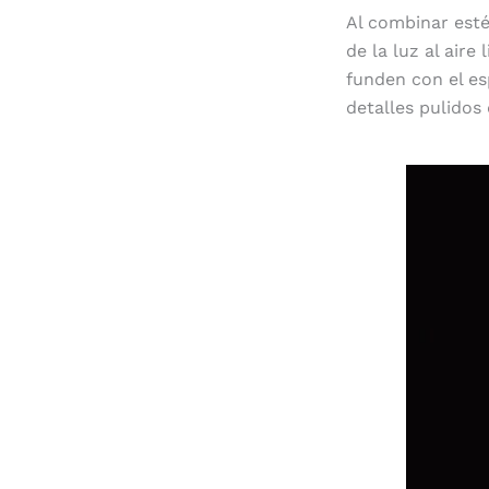
Al combinar esté
de la luz al aire
funden con el es
detalles pulidos