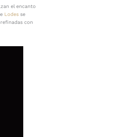
alzan el encanto
de
Lodes
se
 refinadas con