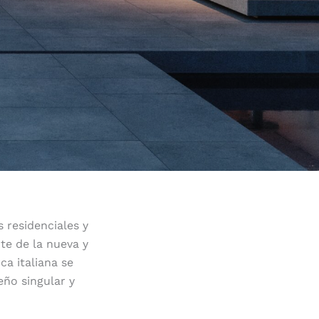
 residenciales y
te de la nueva y
ca italiana se
eño singular y