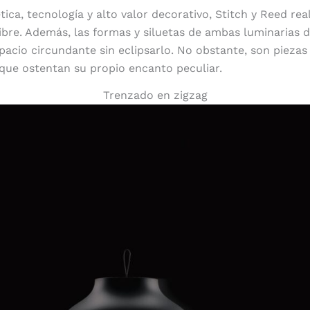
tica, tecnología y alto valor decorativo, Stitch y Reed re
 libre. Además, las formas y siluetas de ambas luminarias 
pacio circundante sin eclipsarlo. No obstante, son piezas
 que ostentan su propio encanto peculiar.
Trenzado en zigzag