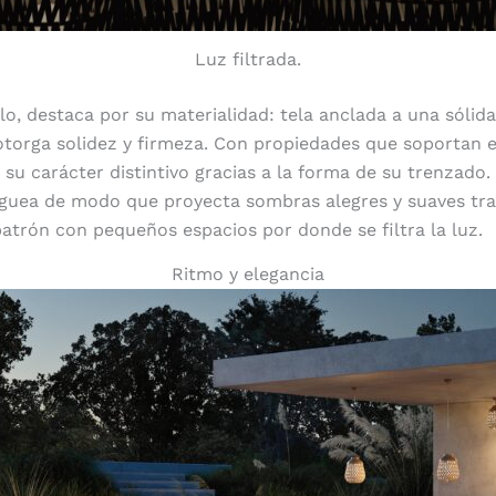
Luz filtrada.
lo, destaca por su materialidad: tela anclada a una sóli
otorga solidez y firmeza. Con propiedades que soportan el
e su carácter distintivo gracias a la forma de su trenzado.
zaguea de modo que proyecta sombras alegres y suaves tr
atrón con pequeños espacios por donde se filtra la luz.
Ritmo y elegancia