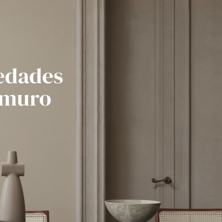
vedades
 muro