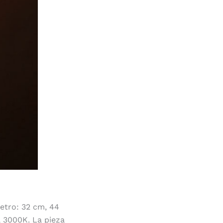
etro: 32 cm, 44
a 3000K. La pieza