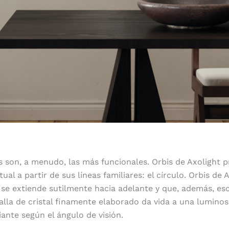
 son, a menudo, las más funcionales. Orbis de Axolight 
al a partir de sus líneas familiares: el círculo. Orbis de 
 se extiende sutilmente hacia adelante y que, además, e
alla de cristal finamente elaborado da vida a una lumino
ante según el ángulo de visión.