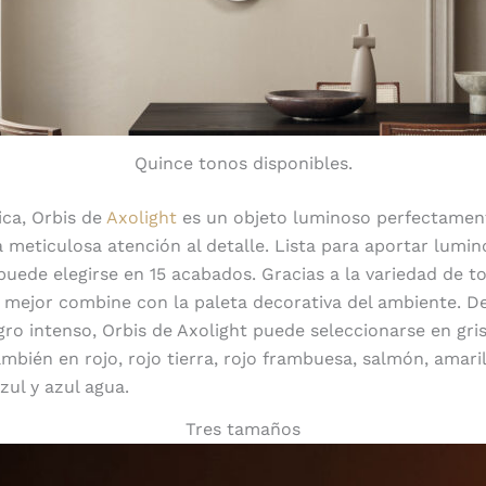
Quince tonos disponibles.
ica, Orbis de
Axolight
es un objeto luminoso perfectament
 meticulosa atención al detalle. Lista para aportar lumi
 puede elegirse en 15 acabados. Gracias a la variedad de t
 mejor combine con la paleta decorativa del ambiente. D
ro intenso, Orbis de Axolight puede seleccionarse en gris,
mbién en rojo, rojo tierra, rojo frambuesa, salmón, amaril
zul y azul agua.
Tres tamaños