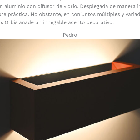
n aluminio con difusor de vidrio. Desplegada de manera i
pre práctica. No obstante, en conjuntos múltiples y varia
s Orbis añade un innegable acento decorativo.
Pedro