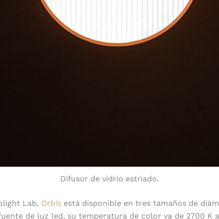
Difusor de vidrio estriado.
olight Lab,
Orbis
está disponible en tres tamaños de diám
uente de luz led, su temperatura de color va de 2700 K 