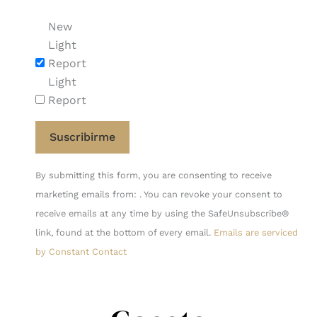
New
Light
Report
Light
Report
Constant
By submitting this form, you are consenting to receive
Contact
marketing emails from: . You can revoke your consent to
Use.
receive emails at any time by using the SafeUnsubscribe®
Please
link, found at the bottom of every email.
Emails are serviced
leave
by Constant Contact
this
field
blank.