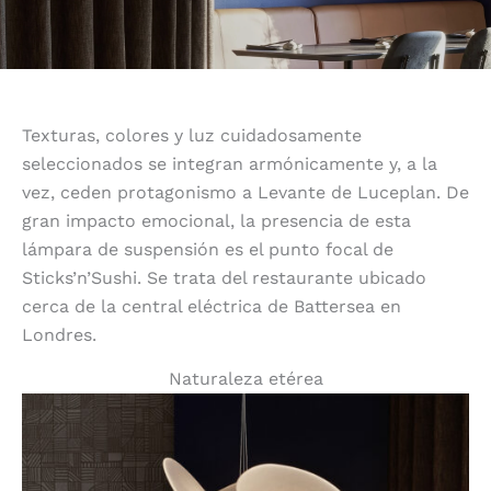
Texturas, colores y luz cuidadosamente
seleccionados se integran armónicamente y, a la
vez, ceden protagonismo a Levante de Luceplan. De
gran impacto emocional, la presencia de esta
lámpara de suspensión es el punto focal de
Sticks’n’Sushi. Se trata del restaurante ubicado
cerca de la central eléctrica de Battersea en
Londres.
Naturaleza etérea