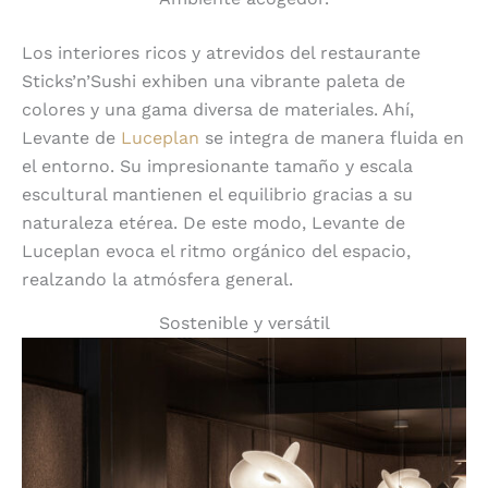
Los interiores ricos y atrevidos del restaurante
Sticks’n’Sushi exhiben una vibrante paleta de
colores y una gama diversa de materiales. Ahí,
Levante de
Luceplan
se integra de manera fluida en
el entorno. Su impresionante tamaño y escala
escultural mantienen el equilibrio gracias a su
naturaleza etérea. De este modo, Levante de
Luceplan evoca el ritmo orgánico del espacio,
realzando la atmósfera general.
Sostenible y versátil