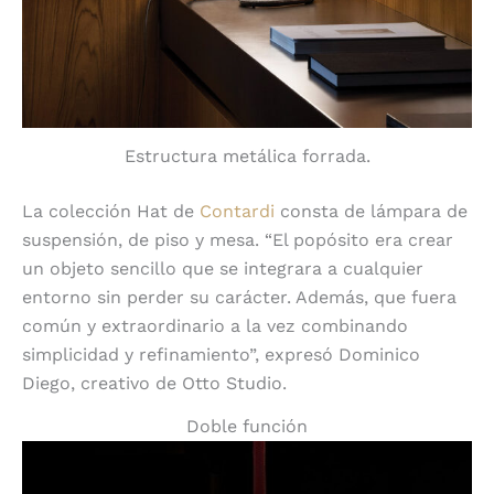
Estructura metálica forrada.
La colección Hat de
Contardi
consta de lámpara de
suspensión, de piso y mesa. “El popósito era crear
un objeto sencillo que se integrara a cualquier
entorno sin perder su carácter. Además, que fuera
común y extraordinario a la vez combinando
simplicidad y refinamiento”, expresó Dominico
Diego, creativo de Otto Studio.
Doble función