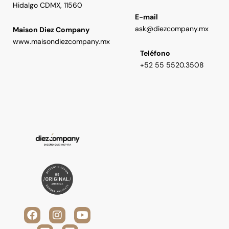
Hidalgo CDMX, 11560
E-mail
ask@diezcompany.mx
Maison Diez Company
www.maisondiezcompany.mx
Teléfono
+52 55 5520.3508
F
V
I
L
Y
a
i
n
i
o