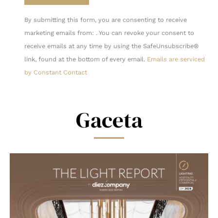
Constant
By submitting this form, you are consenting to receive
Contact
marketing emails from: . You can revoke your consent to
Use.
receive emails at any time by using the SafeUnsubscribe®
Please
link, found at the bottom of every email.
Emails are serviced
leave
by Constant Contact
this
field
blank.
Gaceta