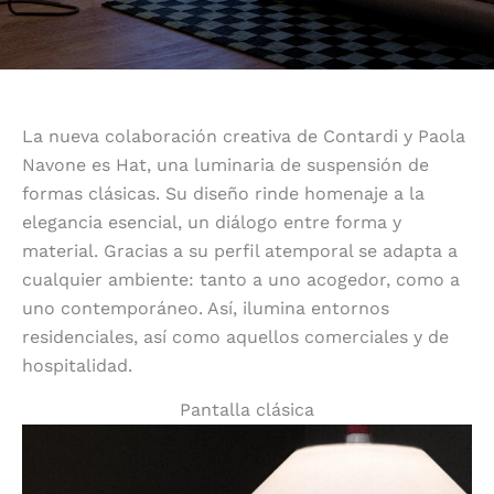
La nueva colaboración creativa de Contardi y Paola
Navone es Hat, una luminaria de suspensión de
formas clásicas. Su diseño rinde homenaje a la
elegancia esencial, un diálogo entre forma y
material. Gracias a su perfil atemporal se adapta a
cualquier ambiente: tanto a uno acogedor, como a
uno contemporáneo. Así, ilumina entornos
residenciales, así como aquellos comerciales y de
hospitalidad.
Pantalla clásica