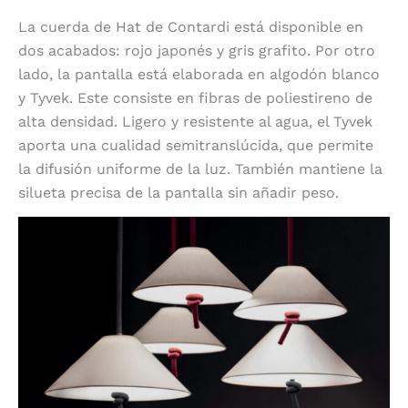
La cuerda de Hat de Contardi está disponible en
dos acabados: rojo japonés y gris grafito. Por otro
lado, la pantalla está elaborada en algodón blanco
y Tyvek. Este consiste en fibras de poliestireno de
alta densidad. Ligero y resistente al agua, el Tyvek
aporta una cualidad semitranslúcida, que permite
la difusión uniforme de la luz. También mantiene la
silueta precisa de la pantalla sin añadir peso.