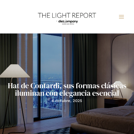
Ir
al
contenido
Hat de Contardi, sus formas clásicas
iluminan con elegancia esencial
6 octubre, 2025