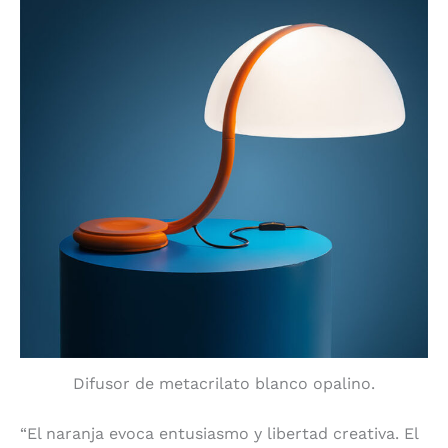
Difusor de metacrilato blanco opalino.
“El naranja evoca entusiasmo y libertad creativa. El