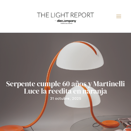
Ir
al
contenido
Serpente cumple 60 años y Martinelli
Luce la reedita en naranja
31 octubre, 2025