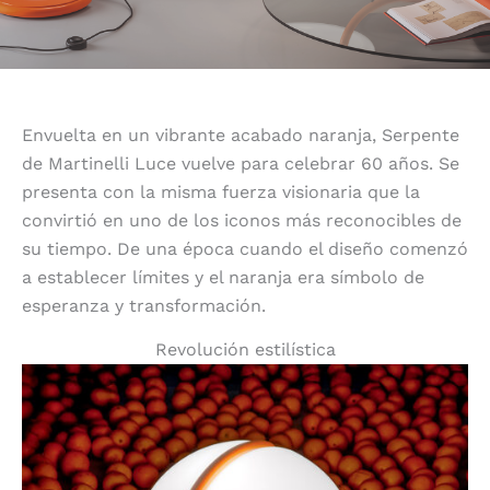
Envuelta en un vibrante acabado naranja, Serpente
de Martinelli Luce vuelve para celebrar 60 años. Se
presenta con la misma fuerza visionaria que la
convirtió en uno de los iconos más reconocibles de
su tiempo. De una época cuando el diseño comenzó
a establecer límites y el naranja era símbolo de
esperanza y transformación.
Revolución estilística