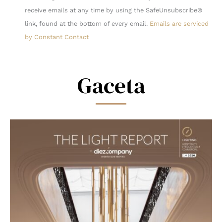
Use.
receive emails at any time by using the SafeUnsubscribe®
Please
link, found at the bottom of every email.
Emails are serviced
leave
by Constant Contact
this
field
blank.
Gaceta