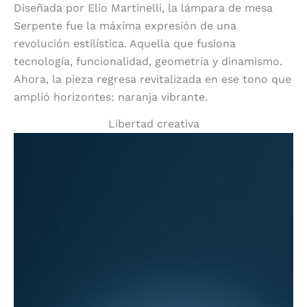
Diseñada por Elio Martinelli, la lámpara de mesa
Serpente fue la máxima expresión de una
revolución estilística. Aquella que fusiona
tecnología, funcionalidad, geometría y dinamismo.
Ahora, la pieza regresa revitalizada en ese tono que
amplió horizontes: naranja vibrante.
Libertad creativa