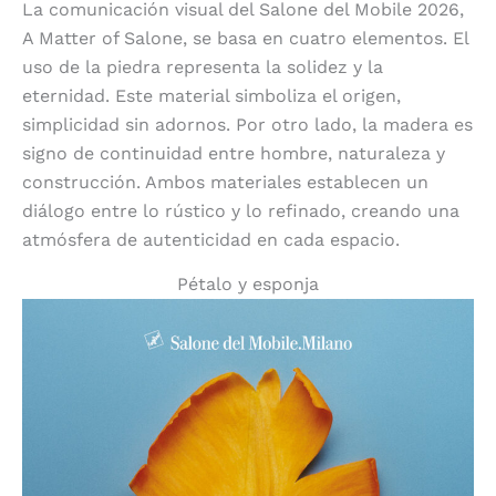
La comunicación visual del Salone del Mobile 2026,
A Matter of Salone, se basa en cuatro elementos. El
uso de la piedra representa la solidez y la
eternidad. Este material simboliza el origen,
simplicidad sin adornos. Por otro lado, la madera es
signo de continuidad entre hombre, naturaleza y
construcción. Ambos materiales establecen un
diálogo entre lo rústico y lo refinado, creando una
atmósfera de autenticidad en cada espacio.
Pétalo y esponja