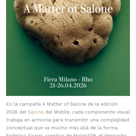
En la campaña A Matter of Salone de la edición
2026 del
Salone
del Mobile, cada componente visual
trabaja en armonía para transmitir una complejidad
conceptual que va mucho más allá de la forma.
Federico Grassi, creativo de Motel409, el despacho