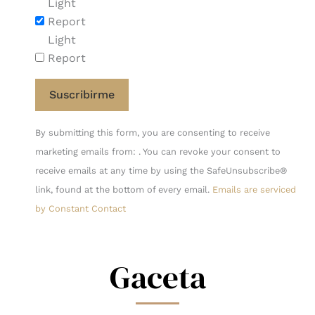
Light
Report
Light
Report
Constant
By submitting this form, you are consenting to receive
Contact
marketing emails from: . You can revoke your consent to
Use.
receive emails at any time by using the SafeUnsubscribe®
Please
link, found at the bottom of every email.
Emails are serviced
leave
by Constant Contact
this
field
blank.
Gaceta