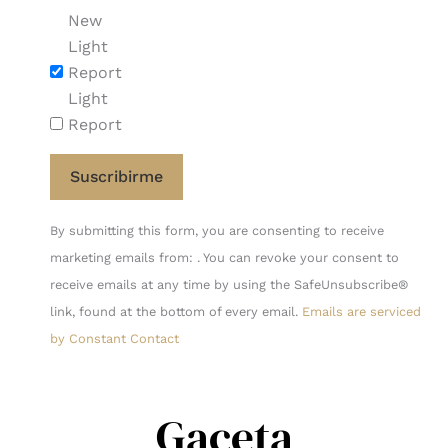
New
Light
Report
Light
Report
Constant
By submitting this form, you are consenting to receive
Contact
marketing emails from: . You can revoke your consent to
Use.
receive emails at any time by using the SafeUnsubscribe®
Please
link, found at the bottom of every email.
Emails are serviced
leave
by Constant Contact
this
field
blank.
Gaceta