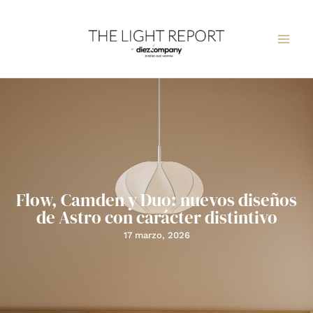
Ir
al
contenido
Flow, Camden y Duo: nuevos diseños
de Astro con carácter distintivo
17 marzo, 2026