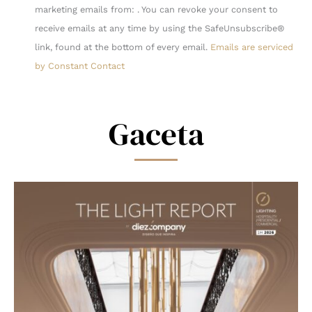
Contact
marketing emails from: . You can revoke your consent to
Use.
receive emails at any time by using the SafeUnsubscribe®
Please
link, found at the bottom of every email.
Emails are serviced
leave
by Constant Contact
this
field
blank.
Gaceta