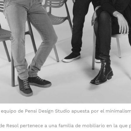
 equipo de Pensi Design Studio apuesta por el minimalism
e Resol pertenece a una familia de mobiliario en la que