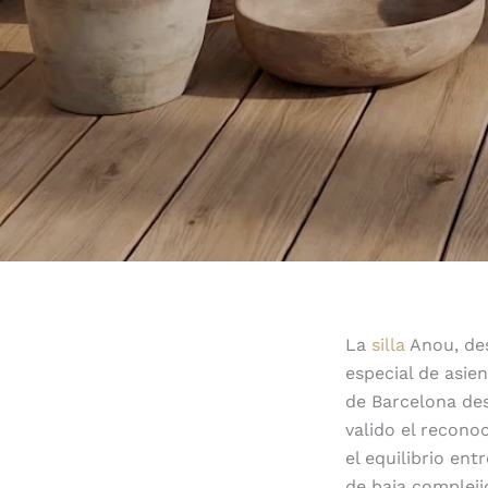
La
silla
Anou, des
especial de asie
de Barcelona des
valido el recono
el equilibrio en
de baja compleji