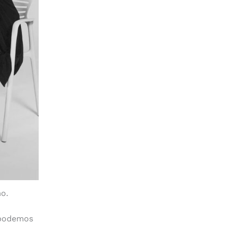
o.
 podemos