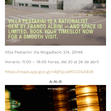
Villa Pestarini: Via Mogadiscio 2/4, 20146
Horario: 11:00 – 19:00 horas, del 20 al 26 de abril
https://maps.app.goo.gl/n8jRQca9fCCDGA829
A-N-D