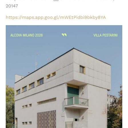
20147
https://maps.app.goo.gl/mWEtPidbi9bkby8YA