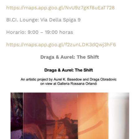
https://maps.app.goo.gl/NvU9z7gKf8uEaT728
BI.CI. Lounge: Via Della Spiga 9
Horario: 9:00 – 19:00 horas
https://maps.app.goo.gl/f2zunLDK3dQwj3hF6
Draga & Aurel: The Shift