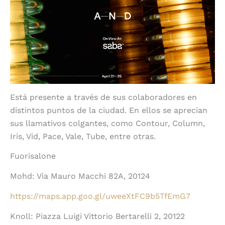
Está presente a través de sus colaboradores en
distintos puntos de la ciudad. En ellos se aprecian
sus llamativos colgantes, como Contour, Column,
Iris, Vid, Pace, Vale, Tube, entre otras.
Fuorisalone
Mohd: Via Mauro Macchi 82A, 20124
https://maps.app.goo.gl/uweeXtFC9b5TfEmG7
Knoll: Piazza Luigi Vittorio Bertarelli 2, 20122