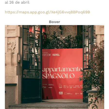
al 26 de abril
https://maps.app.goo.gl/Xe4jG6vvq8BPoq699
Bover