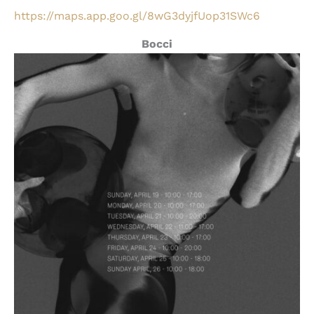
https://maps.app.goo.gl/8wG3dyjfUop31SWc6
Bocci