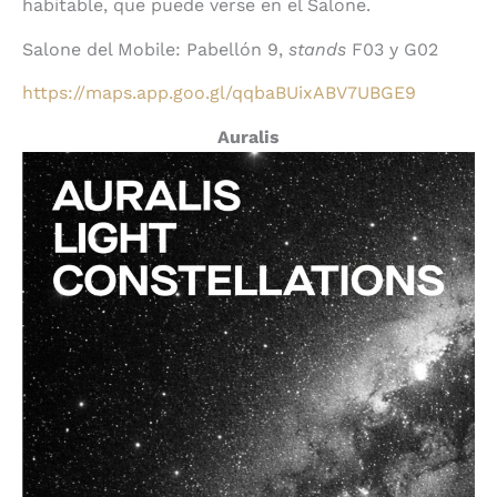
habitable, que puede verse en el Salone.
Salone del Mobile: Pabellón 9,
stands
F03 y G02
https://maps.app.goo.gl/qqbaBUixABV7UBGE9
Auralis