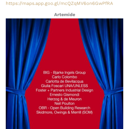
https://maps.app.goo.gl/mcQZqMV6on6GwPfRA
Artemide