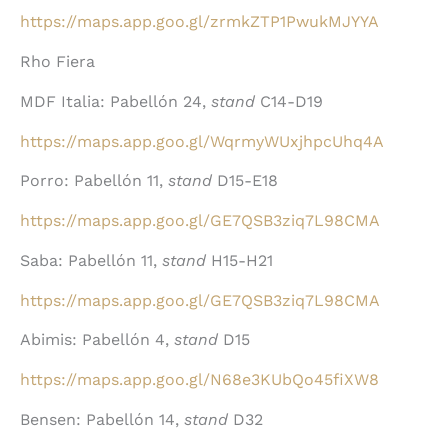
https://maps.app.goo.gl/zrmkZTP1PwukMJYYA
Rho Fiera
MDF Italia: Pabellón 24,
stand
C14-D19
https://maps.app.goo.gl/WqrmyWUxjhpcUhq4A
Porro: Pabellón 11,
stand
D15-E18
https://maps.app.goo.gl/GE7QSB3ziq7L98CMA
Saba: Pabellón 11,
stand
H15-H21
https://maps.app.goo.gl/GE7QSB3ziq7L98CMA
Abimis: Pabellón 4,
stand
D15
https://maps.app.goo.gl/N68e3KUbQo45fiXW8
Bensen: Pabellón 14,
stand
D32