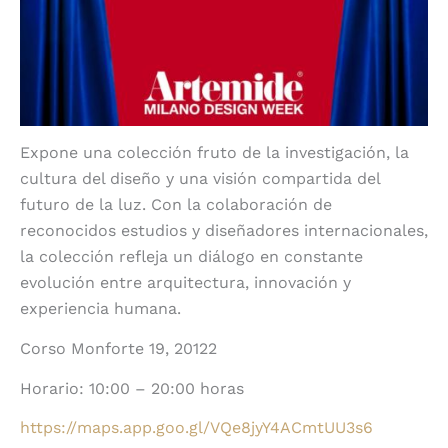
Expone una colección fruto de la investigación, la
cultura del diseño y una visión compartida del
futuro de la luz. Con la colaboración de
reconocidos estudios y diseñadores internacionales,
la colección refleja un diálogo en constante
evolución entre arquitectura, innovación y
experiencia humana.
Corso Monforte 19, 20122
Horario: 10:00 – 20:00 horas
https://maps.app.goo.gl/VQe8jyY4ACmtUU3s6