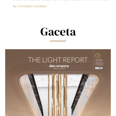
leave
by Constant Contact
this
field
blank.
Gaceta