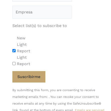
Select list(s) to subscribe to
New
Light
Report
Light
Report
Constant
By submitting this form, you are consenting to receive
Contact
marketing emails from: . You can revoke your consent to
Use.
receive emails at any time by using the SafeUnsubscribe®
Please
link, found at the bottom of every email.
Emails are serviced