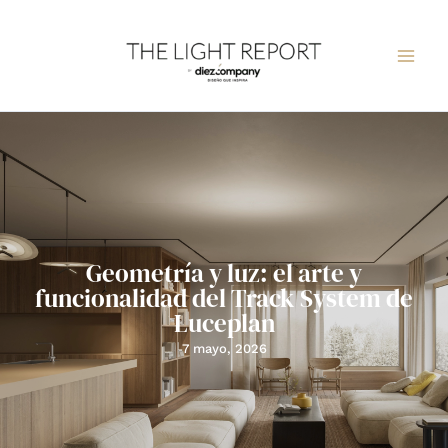
Ir
al
contenido
Geometría y luz: el arte y
funcionalidad del Track System de
Luceplan
7 mayo, 2026