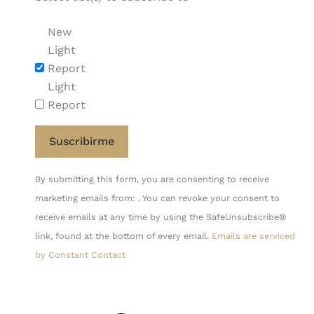
New
Light
Report
Light
Report
Constant
By submitting this form, you are consenting to receive
Contact
marketing emails from: . You can revoke your consent to
Use.
receive emails at any time by using the SafeUnsubscribe®
Please
link, found at the bottom of every email.
Emails are serviced
leave
by Constant Contact
this
field
blank.