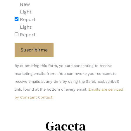
New
Light
Report
Light
Report
Constant
By submitting this form, you are consenting to receive
Contact
marketing emails from: . You can revoke your consent to
Use.
receive emails at any time by using the SafeUnsubscribe®
Please
link, found at the bottom of every email.
Emails are serviced
leave
by Constant Contact
this
field
blank.
Gaceta