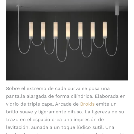
Sobre el extremo de cada curva se posa una
pantalla alargada de forma cilíndrica. Elaborada en
vidrio de triple capa, Arcade de
Brokis
emite un
brillo suave y ligeramente difuso. La ligereza de su
trazo en el espacio crea una impresión de
levitación, aunada a un toque lúdico sutil. Una